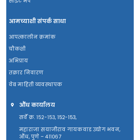
साइट मॅप
आमच्याशी संपर्क साधा
आपत्कालीन क्रमांक
चौकशी
अभिप्राय
तक्रार निवारण
वेब माहिती व्यवस्थापक
औंध कार्यालय
सर्वे क्र. १५२-१५३, 152-153,
महाराजा सयाजीराव गायकवाड उद्योग भवन,
औंध, पुणे – ४११०६७