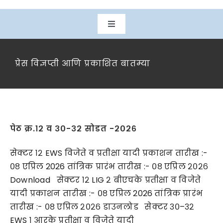
Toggle
Navigation
मुख्यपृष्ठ
प्रेस विज्ञप्ती आणि प्रकाशित बातम्या
आमच्या विषयी
विभाग
पेठ क्र.१२ व ३०-३२ सोडत -२०२६
प्रकल्प
सेक्टर १२ EWS विजेते व प्रतीक्षा यादी प्रकाशन तारीख :-
०८ एप्रिल 2026 तांत्रिक प्रारंभ तारीख :- ०८ एप्रिल २०२६
Download सेक्टर १२ LIG २ बीएचके प्रतीक्षा व विजेते
डाउनलोड
यादी प्रकाशन तारीख :- ०८ एप्रिल 2026 तांत्रिक प्रारंभ
तारीख :- ०८ एप्रिल २०२६ डाउनलोड सेक्टर ३०–३२
नागरिक सेवा
EWS १ आरके प्रतीक्षा व विजेते यादी