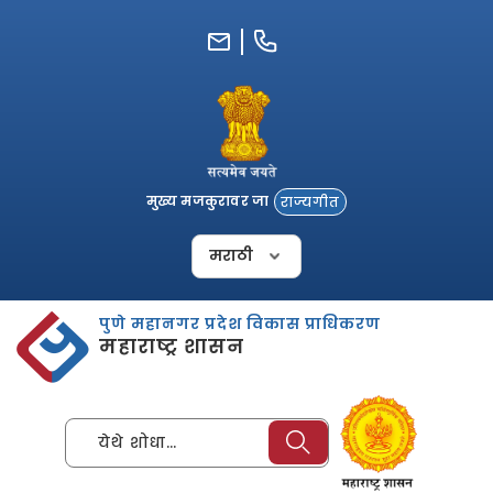
Skip
to
content
मुख्य मजकुरावर जा
राज्यगीत
पुणे महानगर प्रदेश विकास प्राधिकरण
महाराष्ट्र शासन
येथे शोधा…