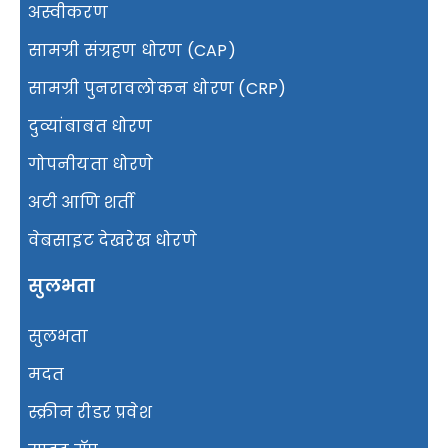
अस्वीकरण
सामग्री संग्रहण धोरण (CAP)
सामग्री पुनरावलोकन धोरण (CRP)
दुव्यांबाबत धोरण
गोपनीयता धोरणे
अटी आणि शर्ती
वेबसाइट देखरेख धोरणे
सुलभता
सुलभता
मदत
स्क्रीन रीडर प्रवेश