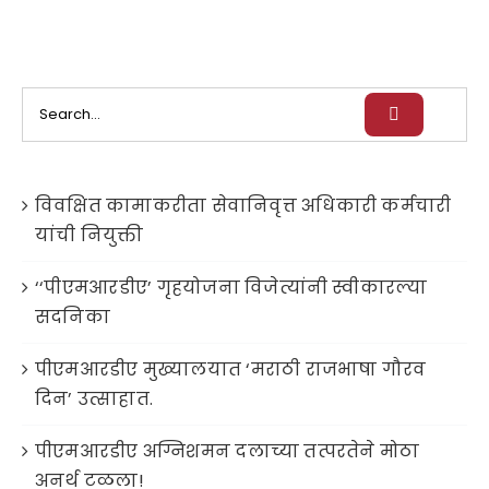
Search
for:
विवक्षित कामाकरीता सेवानिवृत्त अधिकारी कर्मचारी
यांची नियुक्ती
‘‘पीएमआरडीए’ गृहयोजना विजेत्यांनी स्वीकारल्या
सदनिका
पीएमआरडीए मुख्यालयात ‘मराठी राजभाषा गौरव
दिन’ उत्साहात.
पीएमआरडीए अग्निशमन दलाच्या तत्परतेने मोठा
अनर्थ टळला!