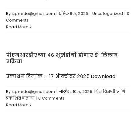
By
it.pmrda@gmail.com
|
एप्रिल 8th, 2026
|
Uncategorized
|
0
माहिती अधिकार
Comments
Read More
आरटीएस
मीडिया सेंटर
पीएमआरडीएच्या ४६ भूखंडांची होणार ई-लिलाव
प्रक्रिया
निविदा
प्रकाशन दिनांक :– १७ ऑक्टोबर २०२५ Download
By
it.pmrda@gmail.com
|
नोव्हेंबर 10th, 2025
|
प्रेस विज्ञप्ती आणि
संपर्क
प्रकाशित बातम्या
|
0 Comments
Read More