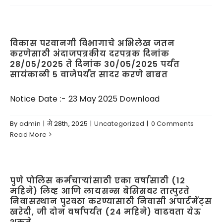
माहिती अधिकार
विकास परवानगी विभागाचे अभिलेख जतन
करणेसाठी अंदाजपत्रकीय दरपत्रक दिनांक
आरटीएस
28/05/2025 ते दिनांक 30/05/2025 पर्यंत
सायंकाळी 5 वाजेपर्यंत सादर करणे बाबत
मीडिया सेंटर
Notice Date :- 23 May 2025 Download
निविदा
By
admin
|
मे 28th, 2025
|
Uncategorized
|
0 Comments
Read More
संपर्क
पुणे पोलिस कर्मचाऱ्यांसाठी एका वर्षासाठी (12
महिने) लिव्ह आणि लायसन्स बेसिसवर तात्पुरते
निवासस्थान पुरवठा करण्यासाठी निवासी अपार्टमेंट्स
खरेदी, जी दोन वर्षांपर्यंत (24 महिने) वाढवता येऊ