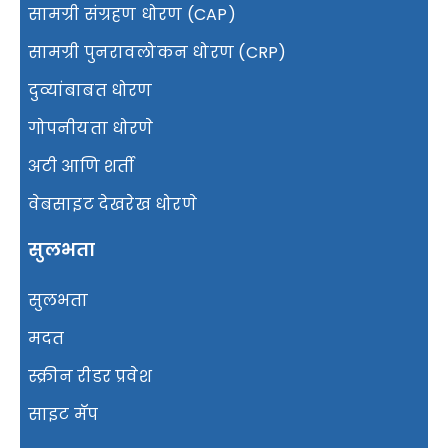
सामग्री संग्रहण धोरण (CAP)
सामग्री पुनरावलोकन धोरण (CRP)
दुव्यांबाबत धोरण
गोपनीयता धोरणे
अटी आणि शर्ती
वेबसाइट देखरेख धोरणे
सुलभता
सुलभता
मदत
स्क्रीन रीडर प्रवेश
साइट मॅप