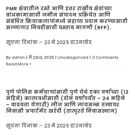
PMR क्षेत्रातील रस्ते आणि इतर राखीव क्षेत्रांच्या
बांधकामासाठी जमीन संपादन प्रक्रियेत आणि
संबंधित क्रियाकलापांमध्ये सहाय्य प्रदान करण्यासाठी
सल्लागार निवडीसाठी प्रस्ताव मागणी (RFP).
सूचना दिनांक :- २३ मे २०२५ डाउनलोड
By
admin
|
मे 23rd, 2025
|
Uncategorized
|
0 Comments
Read More
पुणे पोलिस कर्मचाऱ्यांसाठी पुणे येथे एका वर्षाच्या (१२
महिने) कालावधीसाठी (दोन वर्षांपर्यंत – २४ महिने
– वाढवता येणारी) लीज आणि लायसन्स तत्त्वावर
निवासी अपार्टमेंट खरेदी (तात्पुरते निवासस्थान)
सूचना दिनांक :- २३ मे २०२५ डाउनलोड