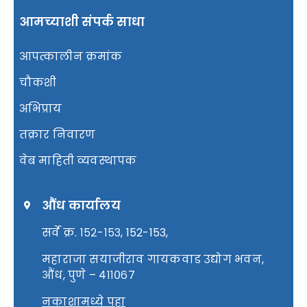
आमच्याशी संपर्क साधा
आपत्कालीन क्रमांक
चौकशी
अभिप्राय
तक्रार निवारण
वेब माहिती व्यवस्थापक
औंध कार्यालय
सर्वे क्र. १५२-१५३, 152-153,
महाराजा सयाजीराव गायकवाड उद्योग भवन,
औंध, पुणे – ४११०६७
नकाशामध्ये पहा