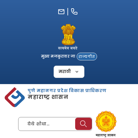
Skip
to
content
मुख्य मजकुरावर जा
राज्यगीत
पुणे महानगर प्रदेश विकास प्राधिकरण
महाराष्ट्र शासन
येथे शोधा…