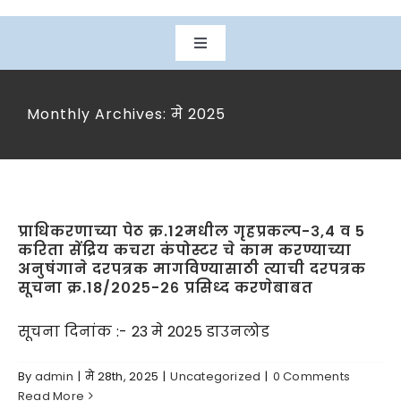
Toggle
Navigation
मुख्यपृष्ठ
Monthly Archives:
मे 2025
आमच्या विषयी
विभाग
प्राधिकरणाच्या पेठ क्र.12मधील गृहप्रकल्प-३,4 व 5
करिता सेंद्रिय कचरा कंपोस्टर चे काम करण्याच्या
प्रकल्प
अनुषंगाने दरपत्रक मागविण्यासाठी त्याची दरपत्रक
सूचना क्र.18/२०२५-२६ प्रसिध्द करणेबाबत
डाउनलोड
सूचना दिनांक :- 23 मे 2025 डाउनलोड
By
admin
|
मे 28th, 2025
|
Uncategorized
|
0 Comments
नागरिक सेवा
Read More