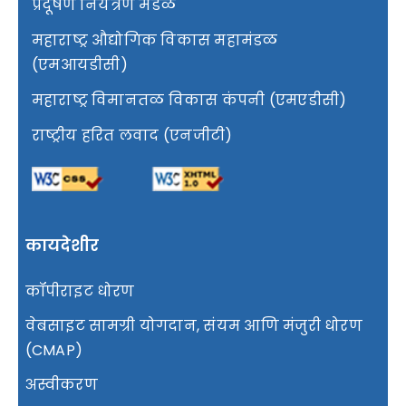
प्रदूषण नियंत्रण मंडळ
महाराष्ट्र औद्योगिक विकास महामंडळ
(एमआयडीसी)
महाराष्ट्र विमानतळ विकास कंपनी (एमएडीसी)
राष्ट्रीय हरित लवाद (एनजीटी)
कायदेशीर
कॉपीराइट धोरण
वेबसाइट सामग्री योगदान, संयम आणि मंजुरी धोरण
(CMAP)
अस्वीकरण