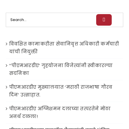
Search
for:
विवक्षित कामाकरीता सेवानिवृत्त अधिकारी कर्मचारी
यांची नियुक्ती
‘‘पीएमआरडीए’ गृहयोजना विजेत्यांनी स्वीकारल्या
सदनिका
पीएमआरडीए मुख्यालयात ‘मराठी राजभाषा गौरव
दिन’ उत्साहात.
पीएमआरडीए अग्निशमन दलाच्या तत्परतेने मोठा
अनर्थ टळला!