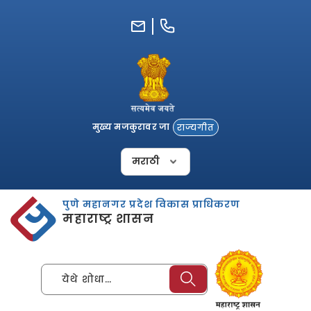
Skip
to
content
मुख्य मजकुरावर जा
राज्यगीत
पुणे महानगर प्रदेश विकास प्राधिकरण
महाराष्ट्र शासन
येथे शोधा…