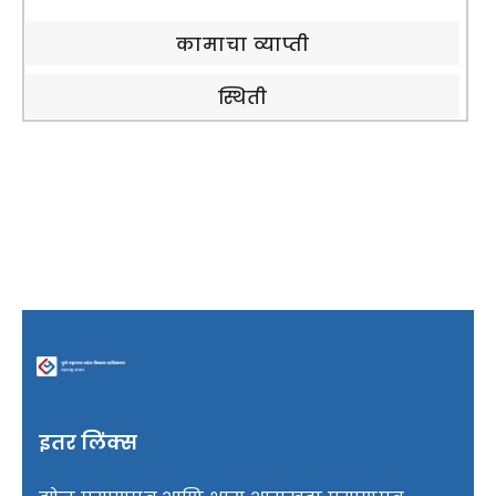
कामाचा व्याप्ती
माहिती अधिकार
स्थिती
आरटीएस
मीडिया सेंटर
निविदा
संपर्क
इतर लिंक्स