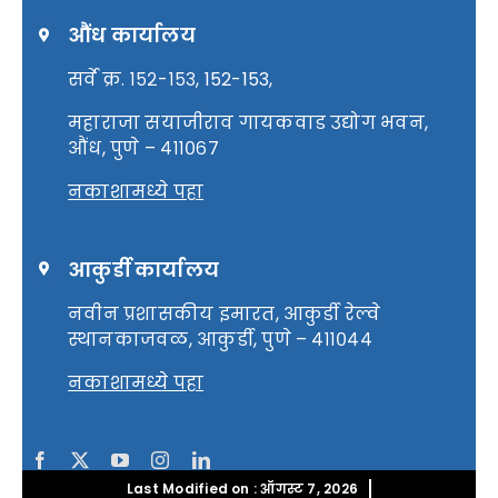
औंध कार्यालय
सर्वे क्र. १५२-१५३, 152-153,
महाराजा सयाजीराव गायकवाड उद्योग भवन,
औंध, पुणे – ४११०६७
नकाशामध्ये पहा
आकुर्डी कार्यालय
नवीन प्रशासकीय इमारत, आकुर्डी रेल्वे
स्थानकाजवळ, आकुर्डी, पुणे – ४११०४४
नकाशामध्ये पहा
Last Modified on : ऑगस्ट 7, 2026