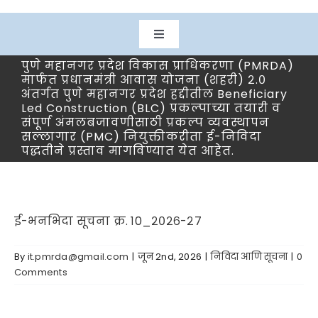
Toggle
Navigation
पुणे महानगर प्रदेश विकास प्राधिकरणा (PMRDA)
मुख्यपृष्ठ
मार्फत प्रधानमंत्री आवास योजना (शहरी) २.०
अंतर्गत पुणे महानगर प्रदेश हद्दीतील Beneficiary
Led Construction (BLC) प्रकल्पाच्या तयारी व
आमच्या विषयी
संपूर्ण अंमलबजावणीसाठी प्रकल्प व्यवस्थापन
सल्लागार (PMC) नियुक्तीकरीता ई-निविदा
पद्धतीने प्रस्ताव मागविण्यात येत आहेत.
विभाग
प्रकल्प
ई-भनभिदा सूचना क्र. १0_२०२६-२७
By
it.pmrda@gmail.com
|
जून 2nd, 2026
|
निविदा आणि सूचना
|
0
डाउनलोड
Comments
नागरिक सेवा