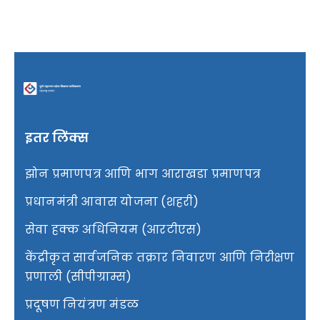
माहिती अधिकार
आरटीएस
मीडिया सेंटर
इतर लिंक्स
झोन प्रमाणपत्र आणि भाग आराखडा प्रमाणपत्र
निविदा
प्रधानमंत्री आवास योजना (शहरी)
संपर्क
सेवा हक्क अधिनियम (आरटीएस)
केंद्रीकृत सार्वजनिक तक्रार निवारण आणि निरीक्षण
प्रणाली (सीपीग्राम्स)
प्रदूषण नियंत्रण मंडळ