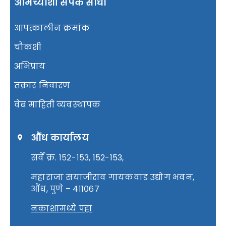
आमच्याशी संपर्क साधा
आपत्कालीन क्रमांक
चौकशी
अभिप्राय
तक्रार निवारण
वेब माहिती व्यवस्थापक
औंध कार्यालय
सर्वे क्र. १५२-१५३, 152-153,
महाराजा सयाजीराव गायकवाड उद्योग भवन,
औंध, पुणे – ४११०६७
नकाशामध्ये पहा