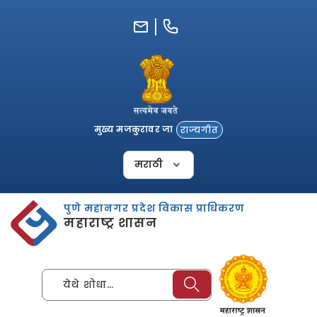
Skip
to
content
मुख्य मजकुरावर जा
राज्यगीत
पुणे महानगर प्रदेश विकास प्राधिकरण
महाराष्ट्र शासन
येथे शोधा…