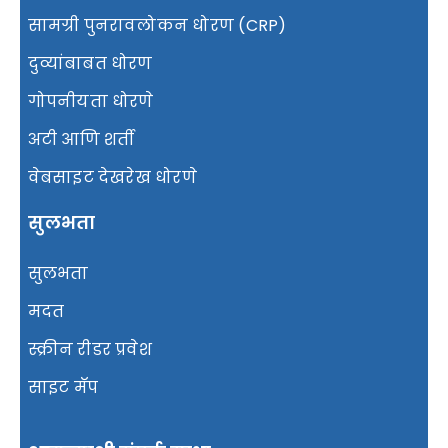
सामग्री पुनरावलोकन धोरण (CRP)
दुव्यांबाबत धोरण
गोपनीयता धोरणे
अटी आणि शर्ती
वेबसाइट देखरेख धोरणे
सुलभता
सुलभता
मदत
स्क्रीन रीडर प्रवेश
साइट मॅप