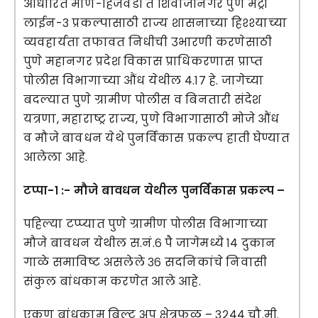
आधारित माण-हिंजवडी ते शिवाजीनगर पुणे मेट्रो
लाईन-३ प्रकल्पासाठी राज्य शासनाच्या हिश्श्याच्या
व्यवहार्यता तफावत निधीची उभारणी करणेसाठी
पुणे महानगर प्रदेश विकास प्राधिकरणास प्राप्त
पोलीस विभागाच्या औंध येथील ४.१७ हे. जागेच्या
बदल्यात पुणे ग्रामीण पोलीस व बिनतारी संदेश
यत्रणा, महाराष्ट्र राज्य, पुणे विभागासाठी मोजे औंध
व मौजे बावधन येथे पुनर्विकास प्रकल्प हाती घेण्यात
आलेला आहे.
टप्पा-१ :- मौजे बावधन येथील पुनर्विकास प्रकल्प –
पहिल्या टप्प्यात पुणे ग्रामीण पोलीस विभागाच्या
मौजे बावधन येथील स.नं.६ पै जागेमध्ये १४ दुकान
गाळे समाविष्ट असलेले ३६ सदनिकांचे निवासी
संकुल बांधकाम करणेत आले आहे.
एकूण बांधकाम बिल्ट अप क्षेत्रफळ – ३२४४ चौ.मी.