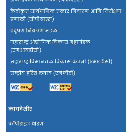
केंद्रीकृत सार्वजनिक तक्रार निवारण आणि निरीक्षण
प्रणाली (सीपीग्राम्स)
प्रदूषण नियंत्रण मंडळ
महाराष्ट्र औद्योगिक विकास महामंडळ
(एमआयडीसी)
महाराष्ट्र विमानतळ विकास कंपनी (एमएडीसी)
राष्ट्रीय हरित लवाद (एनजीटी)
कायदेशीर
कॉपीराइट धोरण