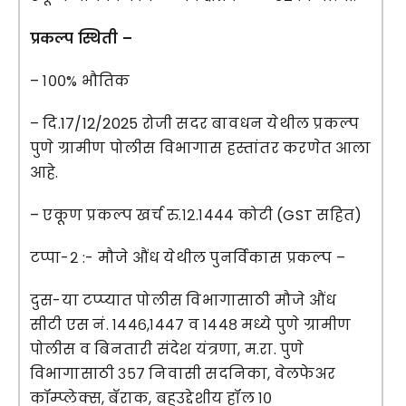
प्रकल्प स्थिती –
– १००% भौतिक
– दि.17/12/2025 रोजी सदर बावधन येथील प्रकल्प
पुणे ग्रामीण पोलीस विभागास हस्तांतर करणेत आला
आहे.
– एकूण प्रकल्प खर्च रु.१२.१४४४ कोटी (GST सहित)
टप्पा-२ :- मौजे औंध येथील पुनर्विकास प्रकल्प –
दुस-या टप्प्यात पोलीस विभागासाठी मौजे औंध
सीटी एस नं. १४४६,१४४७ व १४४८ मध्ये पुणे ग्रामीण
पोलीस व बिनतारी संदेश यंत्रणा, म.रा. पुणे
विभागासाठी ३५७ निवासी सद‌निका, वेलफेअर
कॉम्प्लेक्स, बॅराक, बहुउद्देशीय हॉल १०