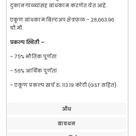
दुकानगाळ्यांसह बांधकाम करणेत येत आहे.
एकूण बांधकाम बिल्टअप क्षेत्रफळ – २८,६६३.९६
चौ.मी.
प्रकल्प स्थिती –
– ७५% भौतिक पूर्णता
– ५६% आर्थिक पूर्णता
– एकूण प्रकल्प खर्च रु. ११३.१९ कोटी (GST सहित)
औंध
बावधन