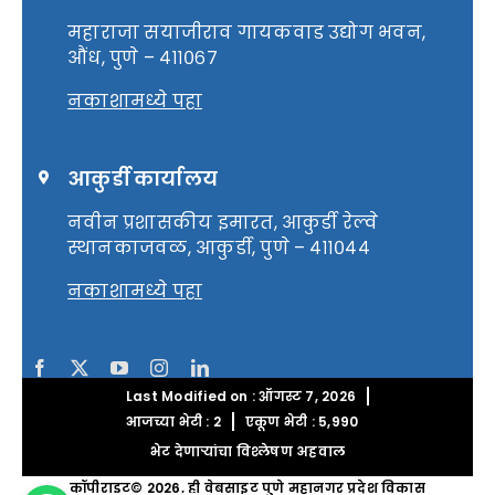
महाराजा सयाजीराव गायकवाड उद्योग भवन,
औंध, पुणे – ४११०६७
नकाशामध्ये पहा
आकुर्डी कार्यालय
नवीन प्रशासकीय इमारत, आकुर्डी रेल्वे
स्थानकाजवळ, आकुर्डी, पुणे – ४११०४४
नकाशामध्ये पहा
Last Modified on : ऑगस्ट 7, 2026
आजच्या भेटी : 2
एकूण भेटी : 5,990
भेट देणाऱ्यांचा विश्लेषण अहवाल
कॉपीराइट© 2026, ही वेबसाइट पुणे महानगर प्रदेश विकास