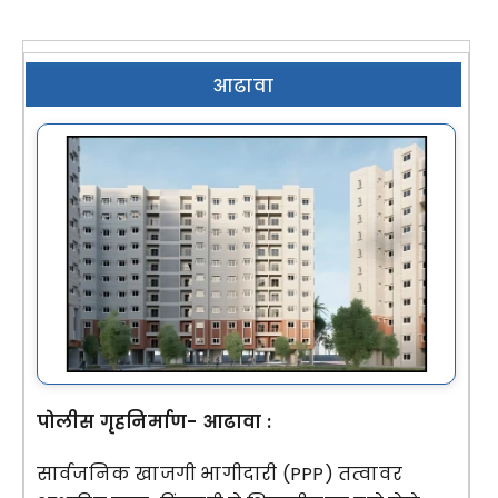
अभ‍ियांत्रिकी विशेष प्रकल्प विभाग
माहिती अधिकार
आढावा
नियोजन
आरटीएस
जमीन आणि मालमत्ता
मीडिया सेंटर
निविदा
संपर्क
पोलीस गृहनिर्माण- आढावा :
सार्वजनिक खाजगी भागीदारी (PPP) तत्वावर