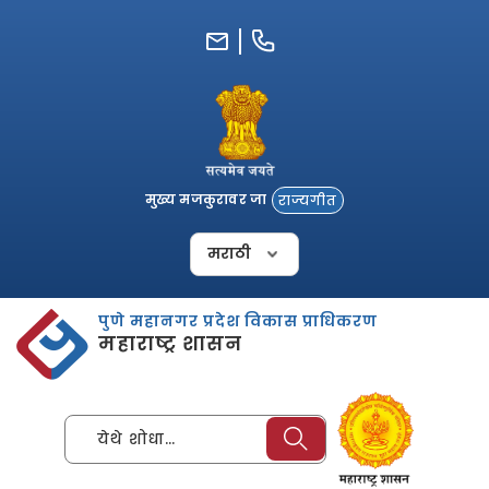
Skip
to
content
मुख्य मजकुरावर जा
राज्यगीत
पुणे महानगर प्रदेश विकास प्राधिकरण
महाराष्ट्र शासन
येथे शोधा…