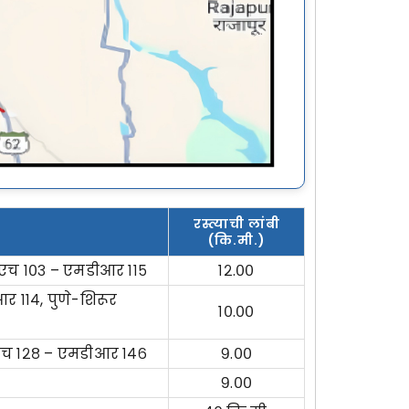
रस्त्याची लांबी
(कि.मी.)
सएच १०३ – एमडीआर ११५
१२.००
११४, पुणे-शिरूर
१०.००
एच १२८ – एमडीआर १४६
९.००
९.००