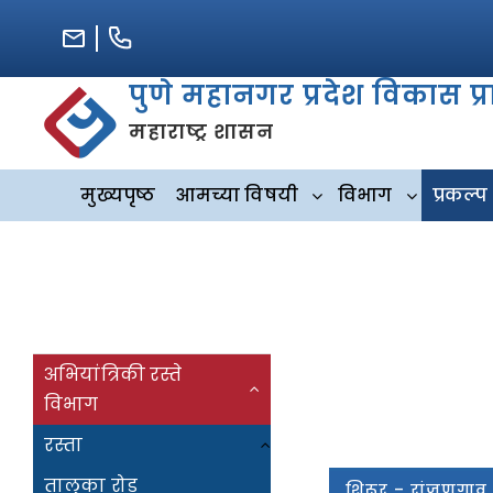
Skip
to
content
पुणे महानगर प्रदेश विकास प
महाराष्ट्र शासन
मुख्यपृष्ठ
आमच्या विषयी
विभाग
प्रकल्प
अभियांत्रिकी रस्ते
विभाग
रस्ता
तालुका रोड
शिरूर – रांजणगाव