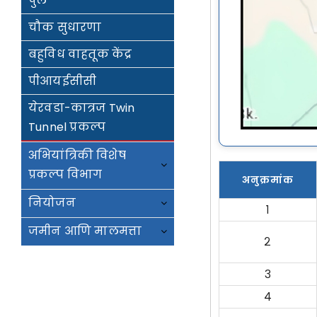
पुल
चौक सुधारणा
बहुविध वाहतूक केंद्र
पीआयईसीसी
येरवडा-कात्रज Twin
Tunnel प्रकल्प
अभ‍ियांत्रिकी विशेष
प्रकल्प विभाग
अनुक्रमांक
नियोजन
१
जमीन आणि मालमत्ता
२
३
४