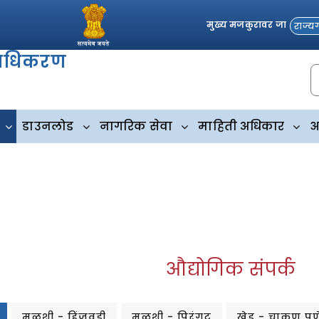
मुख्य मजकुरावर जा
राज्य
्राधिकरण
डाउनलोड
नागरिक सेवा
माहिती अधिकार
आ
औद्योगिक संपर्क
मुळशी - हिंजवडी
मुळशी - पिरंगुट
खेड - चाकण पुण