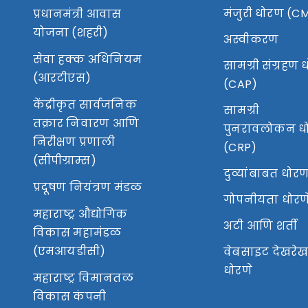
मंजुरी धोरण (C
प्रधानमंत्री आवास
योजना (शहरी)
अस्वीकरण
सेवा हक्क अधिनियम
सामग्री संग्रहण
(आरटीएस)
(CAP)
केंद्रीकृत सार्वजनिक
सामग्री
तक्रार निवारण आणि
पुनरावलोकन ध
निरीक्षण प्रणाली
(CRP)
(सीपीग्राम्स)
दुव्यांबाबत धोर
प्रदूषण नियंत्रण मंडळ
गोपनीयता धोरण
महाराष्ट्र औद्योगिक
अटी आणि शर्ती
विकास महामंडळ
(एमआयडीसी)
वेबसाइट देखरे
धोरणे
महाराष्ट्र विमानतळ
विकास कंपनी