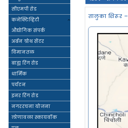
सीएमपी रोड
तालुका शिरूर – 
कनेक्टिव्हिटी
औद्योगिक संपर्क
अर्बन ग्रोथ सेंटर
विमानतळ
बाह्य रिंग रोड
धार्मिक
पर्यटन
इनर रिंग रोड
नगररचना योजना
लोणावळा स्कायवॉक