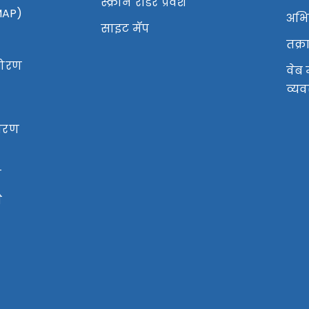
स्क्रीन रीडर प्रवेश
MAP)
अभिप
साइट मॅप
तक्
 धोरण
वेब 
व्य
ोरण
ण
े
ख