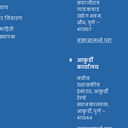
सयाजीराव
्राय
गायकवाड
उद्योग भवन,
रार निवारण
औंध, पुणे –
माहिती
४११०६७
वस्थापक
नकाशामध्ये पहा
आकुर्डी
कार्यालय
नवीन
प्रशासकीय
इमारत, आकुर्डी
रेल्वे
स्थानकाजवळ,
आकुर्डी, पुणे –
४११०४४