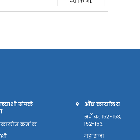
४० कि.मी.
्याशी संपर्क
औंध कार्यालय
ा
सर्वे क्र. १५२-१५३,
152-153,
्कालीन क्रमांक
महाराजा
शी