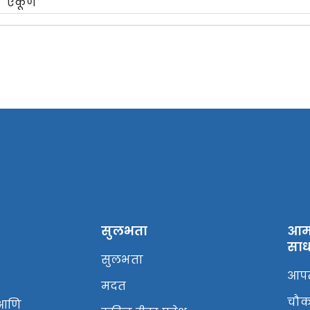
एकूण
सुलभता
आमच
साध
सुलभता
आपत
मदत
चौक
 आणि