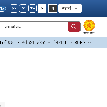
गीत
येथे शोधा…
रटीएस
मीडिया सेंटर
निविदा
संपर्क
े