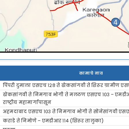
कामाचे नाव
पिंपरी दुमाला एसएच १२८ ते ढोकसांगवी ते शिरूर ग्रामीण ए
ढोकसांगवी ते निमगाव भोगी ते मलठण एसएच १०३ – एमडीआर 
राष्ट्रीय महामार्गापासून
अहमदाबाद एसएच १०३ ते निमगाव भोगी ते सोनेसांगवी एस
कराडे ते निमोणे – एमडीआर ११४ (शिरूर तालुका)