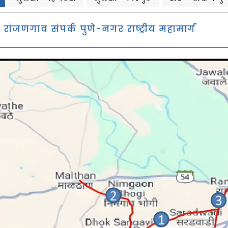
रांजणगाव संपर्क पुणे-नगर राष्ट्रीय महामार्ग